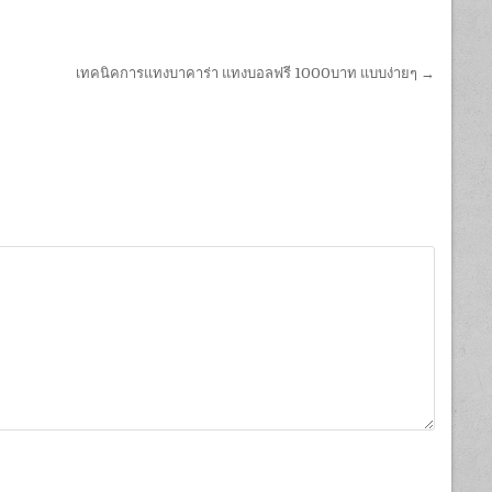
เทคนิคการแทงบาคาร่า แทงบอลฟรี 1000บาท แบบง่ายๆ →