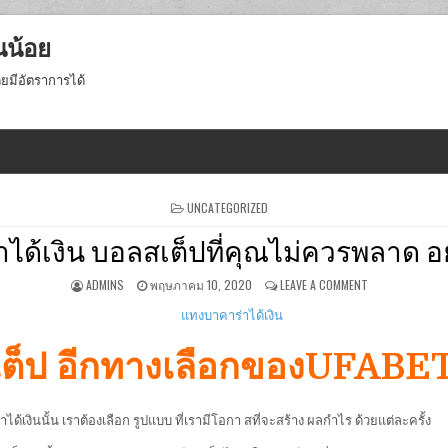
นน้อย
ยมีอัตราการได้
POSTED
UNCATEGORIZED
IN
ได้เงิน บอลสเต็ปที่คุณไม่ควรพลาด อ
ADMINS
พฤษภาคม 10, 2020
LEAVE A COMMENT
ต็ป อีกทางเลือกของUFABETเ
าได้เงินนั้น เราต้องเลือก รูปแบบ ที่เรามีโอกา สที่จะสร้าง ผลกำไร ด้วยแต่ละครั้ง