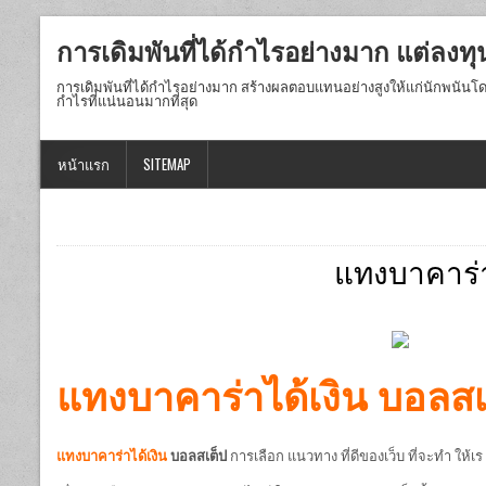
การเดิมพันที่ได้กำไรอย่างมาก แต่ลงทุ
การเดิมพันที่ได้กำไรอย่างมาก สร้างผลตอบแทนอย่างสูงให้แก่นักพนันโด
กำไรที่แน่นอนมากที่สุด
หน้าแรก
SITEMAP
แทงบาคาร่า
แทงบาคาร่าได้เงิน
บอลสเ
แทงบาคาร่าได้เงิน
บอลสเต็ป
การเลือก แนวทาง ที่ดีของเว็บ ที่จะทำ ให้เร 