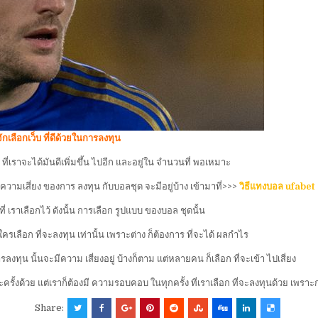
กเลือกเว็บ ที่ดีด้วยในการลงทุน
 ที่เราจะได้มันดีเพิ่มขึ้น ไปอีก และอยู่ใน จำนวนที่ พอเหมาะ
ม้ ความเสี่ยง ของการ ลงทุน กับบอลชุด จะมีอยู่บ้าง เข้ามาที่>>>
วิธีแทงบอล ufabet
ดที่ เราเลือกไว้ ดังนั้น การเลือก รูปแบบ ของบอล ชุดนั้น
ะมี ใครเลือก ที่จะลงทุน เท่านั้น เพราะต่าง ก็ต้องการ ที่จะได้ ผลกำไร
 การลงทุน นั้นจะมีความ เสี่ยงอยู่ บ้างก็ตาม แต่หลายคน ก็เลือก ที่จะเข้า ไปเสี่ยง
ครั้งด้วย แต่เราก็ต้องมี ความรอบคอบ ในทุกครั้ง ที่เราเลือก ที่จะลงทุนด้วย เพราะ
Share: