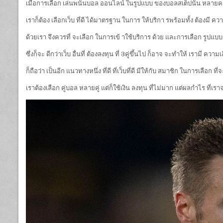
เมื่อการเลือก เล่นพนันบอล ออนไลน์ ในรูปแบบ ของบอลสเต็ปนั้น หลายคน ก
เราก็ต้อง เลือกเว็บ ที่ดี ได้มาตรฐาน ในการ ให้บริกา รพร้อมทั้ง ต้องมี 
ด้วยเรา จึงควรที่ จะเลือก ในการเข้ าใช้บริการ ด้วย และการเลือก รูปแบบ
ซึ่งก็จะ ดีกว่าเว็บ อื่นที่ ต้องลงทุน ที่ 3คู่ขึ้นไป ก็อาจ จะทำให้ เรามี ความเ
ก็ถือว่า เป็นอีก แนวทางหนึ่ง ที่ดี ที่เว็บที่ดี มีให้กับ สมาชิก ในการเลื
เราต้องเลือก คู่บอล หลายคู่ แต่ก็ใช้เงิน ลงทุน ที่ไม่มาก แต่ผลกำไร ที่เราจ