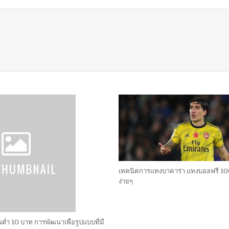
เทคนิคการแทงบาคาร่า แทงบอลฟรี 1
ง่ายๆ
ต่ำ 10 บาท การพัฒนาเพื่อรูปแบบที่มี