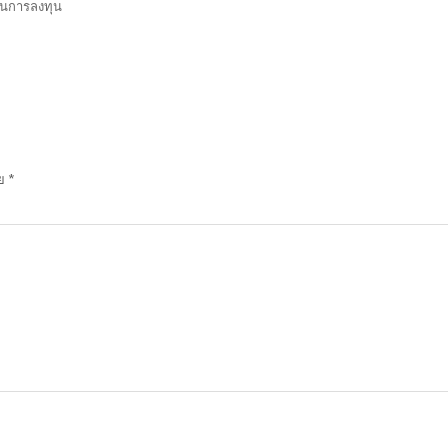
ในการลงทุน
าย
*